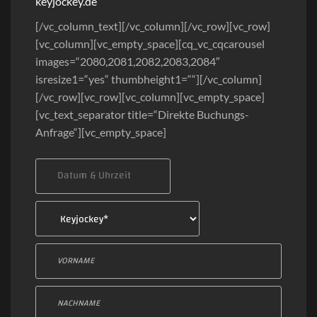
keyjockey.de
[/vc_column_text][/vc_column][/vc_row][vc_row]
[vc_column][vc_empty_space][cq_vc_cqcarousel
images=“2080,2081,2082,2083,2084″
isresize1=“yes“ thumbheight1=““][/vc_column]
[/vc_row][vc_row][vc_column][vc_empty_space]
[vc_text_separator title=“Direkte Buchungs-
Anfrage“][vc_empty_space]