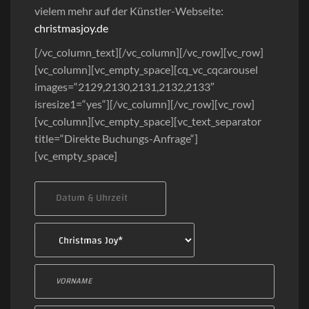
vielem mehr auf der Künstler-Webseite:
christmasjoy.de
[/vc_column_text][/vc_column][/vc_row][vc_row]
[vc_column][vc_empty_space][cq_vc_cqcarousel
images=“2129,2130,2131,2132,2133″
isresize1=“yes“][/vc_column][/vc_row][vc_row]
[vc_column][vc_empty_space][vc_text_separator
title=“Direkte Buchungs-Anfrage“]
[vc_empty_space]