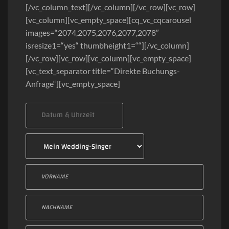
[/vc_column_text][/vc_column][/vc_row][vc_row]
[vc_column][vc_empty_space][cq_vc_cqcarousel
images=“2074,2075,2076,2077,2078″
isresize1=“yes“ thumbheight1=““][/vc_column]
[/vc_row][vc_row][vc_column][vc_empty_space]
[vc_text_separator title=“Direkte Buchungs-
Anfrage“][vc_empty_space]