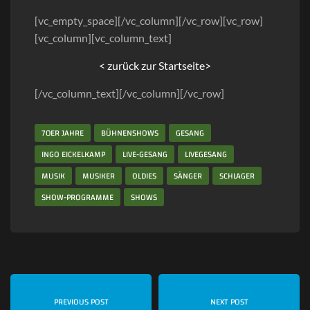
[vc_empty_space][/vc_column][/vc_row][vc_row]
[vc_column][vc_column_text]
< zurück zur Startseite>
[/vc_column_text][/vc_column][/vc_row]
70ER JAHRE
BÜHNENSHOWS
GESANG
INGO EICKELKAMP
LIVE-GESANG
LIVEGESANG
MUSIK
MUSIKER
OLDIES
SÄNGER
SCHLAGER
SHOW-PROGRAMME
SHOWS
PREVIOUS POST
NEXT POST