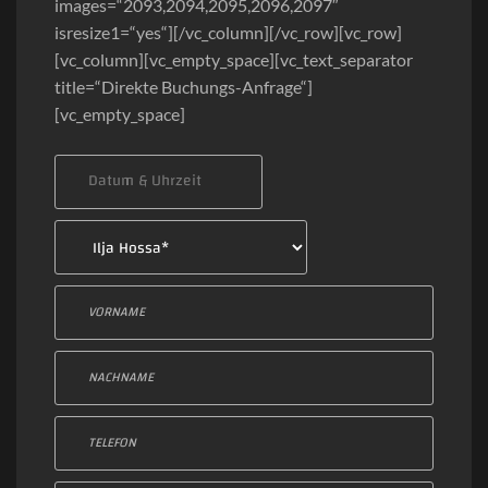
images=“2093,2094,2095,2096,2097″
isresize1=“yes“][/vc_column][/vc_row][vc_row]
[vc_column][vc_empty_space][vc_text_separator
title=“Direkte Buchungs-Anfrage“]
[vc_empty_space]