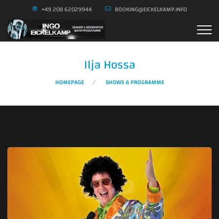
+49 208 62029944
BOOKING@EICKELKAMP.INFO
Ilja Hossa
HOMEPAGE
SHOWS & PROGRAMME