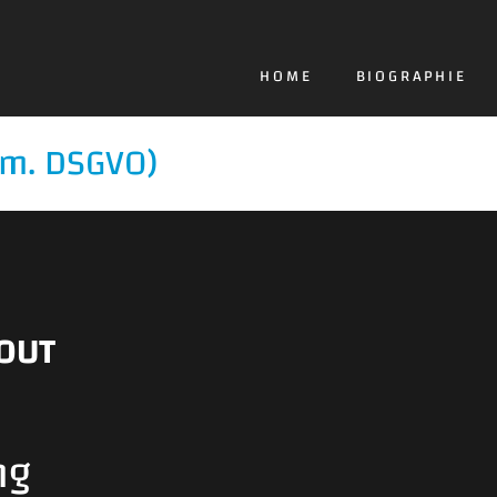
HOME
BIOGRAPHIE
em. DSGVO)
-OUT
ng