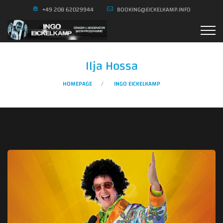
+49 208 62029944
BOOKING@EICKELKAMP.INFO
Ilja Hossa
HOMEPAGE
INGO EICKELKAMP